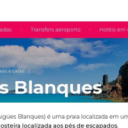
iadas
Transfers aeroporto
Hotéis em 
ias e calas
s Blanques
Aigües Blanques) é uma praia localizada em 
 costeira localizada aos pés de escapados
.