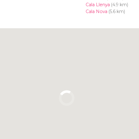
Cala Llenya
(4.9 km)
Cala Nova
(5.6 km)
Clique para usar o mapa