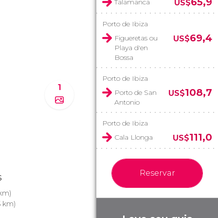
65,9
Talamanca
US$
Porto de Ibiza
69,4
Figueretas ou
US$
Playa d'en
Bossa
Porto de Ibiza
1
108,7
Porto de San
US$
Antonio
Porto de Ibiza
111,0
Cala Llonga
US$
Reservar
s
 km)
5 km)