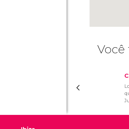
Você 
C
Lo
q
Ju
C
l
p