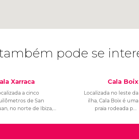
também pode se inter
ala Xarraca
Cala Boix
calizada a cinco
Localizada no leste da
uilômetros de San
ilha, Cala Boix é uma
an, no norte de Ibiza,
praia rodeada por
ala Xarraca é uma praia
montanhas que
onga e estreita rodeada
apresenta uma areia de
or rocas cheias de
uma peculiar cor cinza,