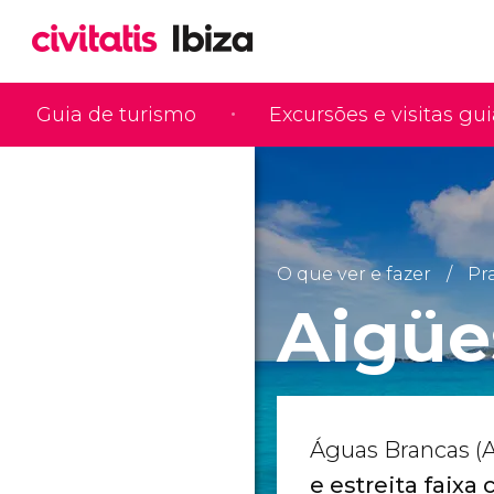
Guia de turismo
Excursões e visitas gu
O que ver e fazer
Pra
Aigüe
Águas Brancas (
e estreita faixa