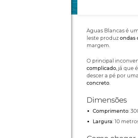
Aguas Blancas é um
leste produz
ondas 
margem.
O principal inconve
complicado
, já que
descer a pé por um
concreto
.
Dimensões
Comprimento
: 3
Largura
: 10 metro