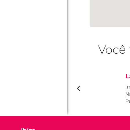
Você 
L
I
Na
Pr
(P
u
c