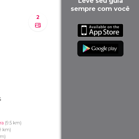
Leve seu guia
sempre com você
2
s
ra
(9.5 km)
.9 km)
km)