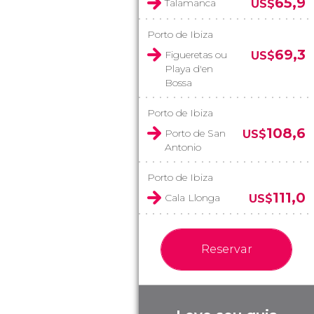
65,9
Talamanca
US$
Porto de Ibiza
69,3
Figueretas ou
US$
Playa d'en
Bossa
Porto de Ibiza
108,6
Porto de San
US$
Antonio
Porto de Ibiza
111,0
Cala Llonga
US$
Reservar