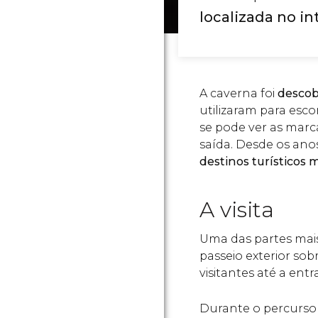
localizada no i
A caverna foi
descob
utilizaram para esc
se pode ver as marca
saída. Desde os ano
destinos turísticos 
A visita
Uma das partes mais
passeio exterior so
visitantes até a entr
Durante o percurso 