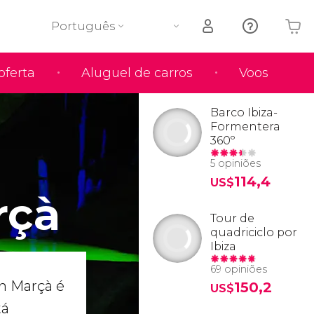
Português
oferta
Aluguel de carros
Voos
O seu carrinho está vazio
Barco Ibiza-
Formentera
360º
5 opiniões
114,4
US$
rçà
Tour de
quadriciclo por
Ibiza
69 opiniões
an Marçà é
150,2
US$
tá