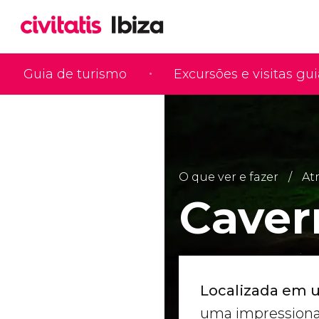
Guia de turismo
Excursões e visitas gu
O que ver e fazer
At
Caver
Localizada em 
uma impressiona