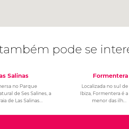
também pode se inter
as Salinas
Formentera
mersa no Parque
Localizada no sul de
tural de Ses Salines, a
Ibiza, Formentera é a
aia de Las Salinas
menor das ilhas
latja Ses Salines) é
habitadas das Baleares e
ma das mais
a mais bem conservada
onhecidas e disputadas
do arquipélago.