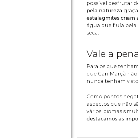
possível desfrutar 
pela natureza
graça
estalagmites criam
água que fluía pela
seca.
Vale a pena
Para os que tenham 
que Can Marçà não s
nunca tenham visto
Como pontos negati
aspectos que não são
vários idiomas simu
destacamos as impo