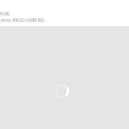
16,18).
2 anos:
€
8,50 (
US$
9,82).
Clique para usar o mapa