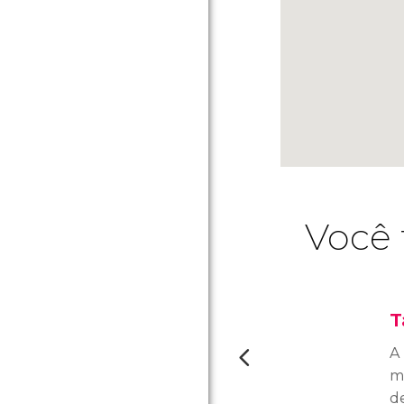
Você 
T
A
m
de