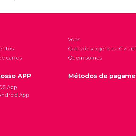
ma das mais bonitas
e estreita faixa costeira
m das mais visitadas.
localizada aos pés de
escapados.
Voos
entos
Guias de viagens da Civitati
de carros
Quem somos
nosso APP
Métodos de pagame
iOS App
Android App
Condições ge