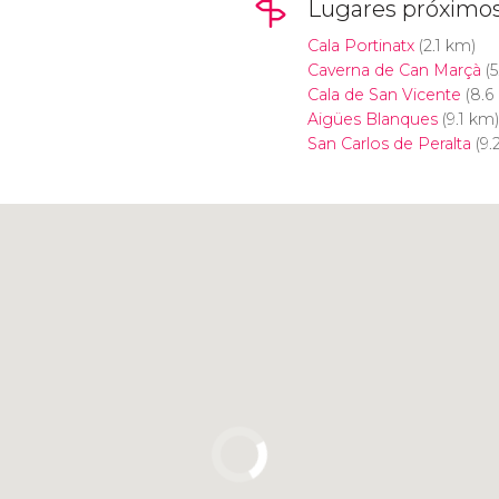
Lugares próximo
Cala Portinatx
(2.1 km)
Caverna de Can Marçà
(5
Cala de San Vicente
(8.6
Aigües Blanques
(9.1 km)
San Carlos de Peralta
(9.
Clique para usar o mapa