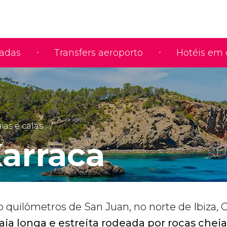
iadas
Transfers aeroporto
Hotéis em 
ias e calas
Xarraca
o quilômetros de San Juan, no norte de Ibiza, 
aia longa e estreita rodeada por rocas chei