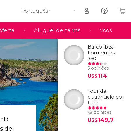
Português
oferta
Aluguel de carros
Voos
O seu carrinho está vazio
Barco Ibiza-
Formentera
360º
5 opiniões
114
US$
Tour de
quadriciclo por
Ibiza
69 opiniões
Cala
149,7
US$
as de