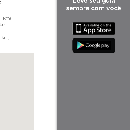
Leve seu guia
s
sempre com você
.1 km)
 km)
2 km)