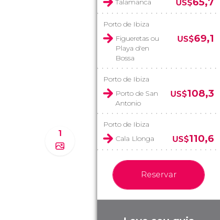
65,7
Talamanca
US$
Porto de Ibiza
69,1
Figueretas ou
US$
Playa d'en
Bossa
Porto de Ibiza
108,3
Porto de San
US$
Antonio
Porto de Ibiza
1
110,6
Cala Llonga
US$
Reservar