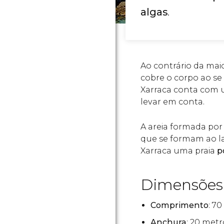
algas
.
Ao contrário da maio
cobre o corpo ao se
Xarraca conta com 
levar em conta.
A areia formada po
que se formam ao l
Xarraca uma praia
p
Dimensões
Comprimento
: 7
Anchura
: 20 metr