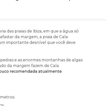
ria das praias de Ibiza, em que a água só
 afastar da margem, a praia de Cala
um importante desnível que você deve
r pedras e as enormes montanhas de algas
ado da margem fazem de Cala
ouco recomendada atualmente
.
0 metros.
os.