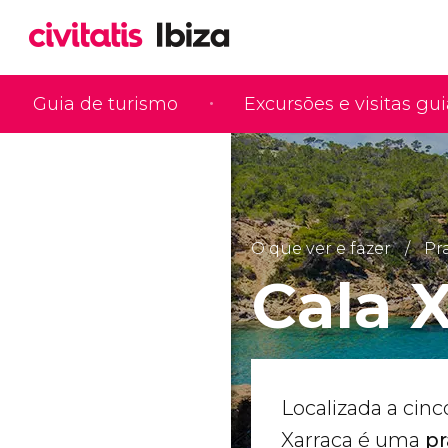
Guia de turismo
Excursões e visitas gu
O que ver e fazer
Pra
Cala 
Localizada a cinc
Xarraca é uma
pr