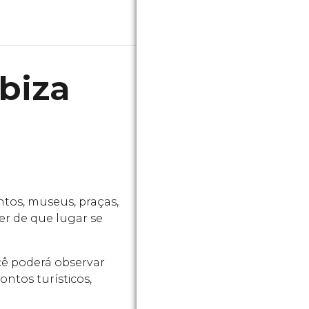
biza
tos, museus, praças,
ver de que lugar se
ocê poderá observar
ntos turísticos,