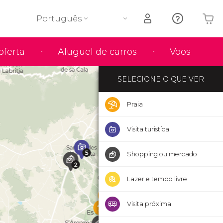
Português
O seu carrinho está vazio
oferta
Aluguel de carros
Voos
SELECIONE O QUE VER
Praia
Visita turistíca
Shopping ou mercado
Lazer e tempo livre
Visita próxima