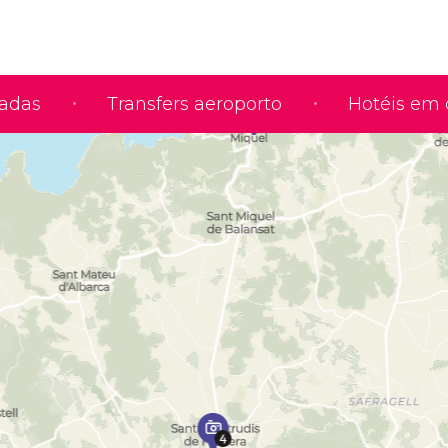
iadas
Transfers aeroporto
Hotéis em 