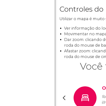
Controles do 
Utilizar o mapa é muito 
Ver informação do loc
Movimentar no mapa
Dar zoom: clicando 
roda do mouse de bai
Afastar zoom: clica
roda do mouse de cim
Você 
O
Ib
i