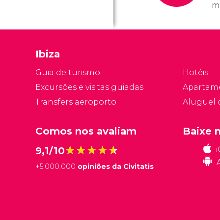
m
h
h
ho
Ibiza
ap
h
Guia de turismo
Hotéis
a
Excursões e visitas guiadas
Apartam
Transfers aeroporto
Aluguel 
Comos nos avaliam
Baixe 
★★★★★
★★★★★
9,1/10
+
5.000.000
opiniões da Civitatis