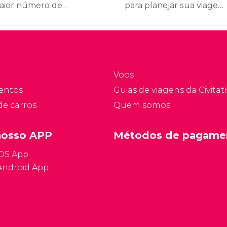
aior número de
para planejar sua viagem
ospedagens por
a Ibiza aqui. Embora não
abitante. Somando
seja de grande interesse
téis, pousadas e
para espanhóis, pode ser
artamentos turísticos,
muito útil para turistas
á bem mais de meio mil
internacionais. Descubra
Voos
comodações.
fatos interessantes
entos
Guias de viagens da Civitati
sobre Ibiza, como o
de carros
Quem somos
tempo, os preços e sua
história.
nosso APP
Métodos de pagame
iOS App
Android App