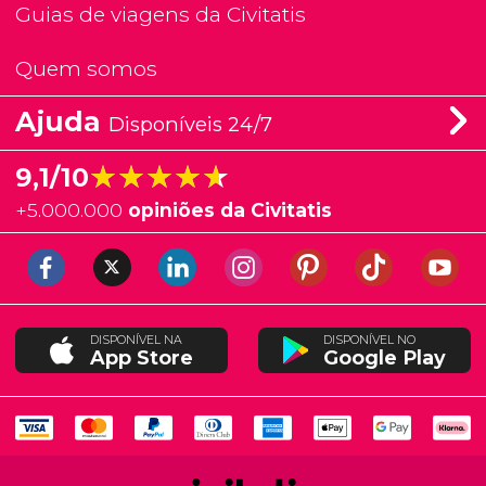
Guias de viagens da Civitatis
Quem somos
Ajuda
Disponíveis 24/7
★★★★★
★★★★★
9,1/10
+
5.000.000
opiniões da Civitatis
DISPONÍVEL NA
DISPONÍVEL NO
App Store
Google Play