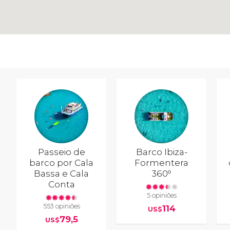
Passeio de
Barco Ibiza-
barco por Cala
Formentera
Bassa e Cala
360º
Conta
5 opiniões
553 opiniões
114
US$
79,5
US$