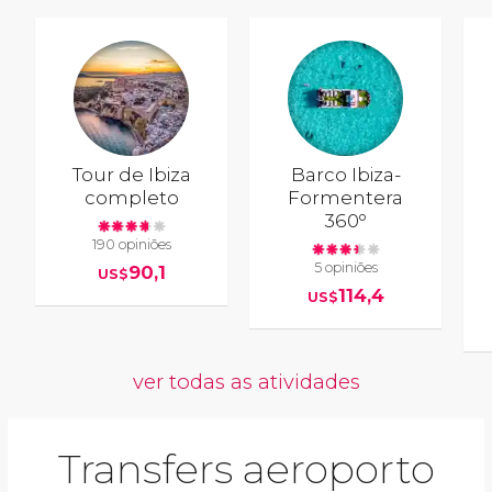
Tour de Ibiza
Barco Ibiza-
completo
Formentera
360º
190 opiniões
5 opiniões
90,1
US$
114,4
US$
ver todas as atividades
Transfers aeroporto