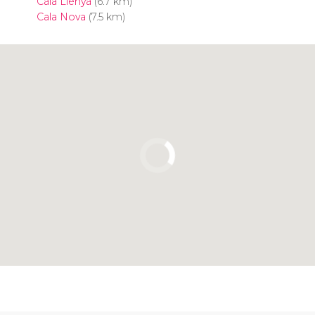
Cala Llenya
(6.7 km)
Cala Nova
(7.5 km)
Clique para usar o mapa