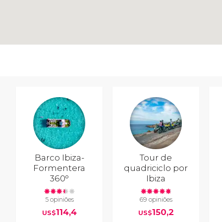
Barco Ibiza-
Tour de
Formentera
quadriciclo por
360º
Ibiza
5 opiniões
69 opiniões
114,4
150,2
US$
US$