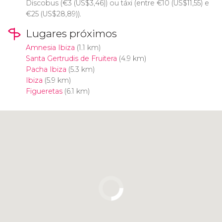
Discobus (
€
3 (
US$
3,46)) ou táxi (entre
€
10 (
US$
11,55) e
€
25 (
US$
28,89)).
Lugares próximos
Amnesia Ibiza
(1.1 km)
Santa Gertrudis de Fruitera
(4.9 km)
Pacha Ibiza
(5.3 km)
Ibiza
(5.9 km)
Figueretas
(6.1 km)
Clique para usar o mapa