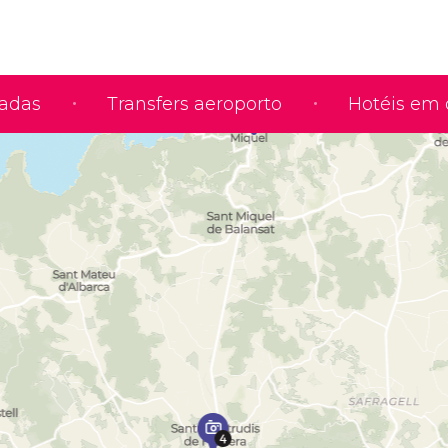
iadas
Transfers aeroporto
Hotéis em 