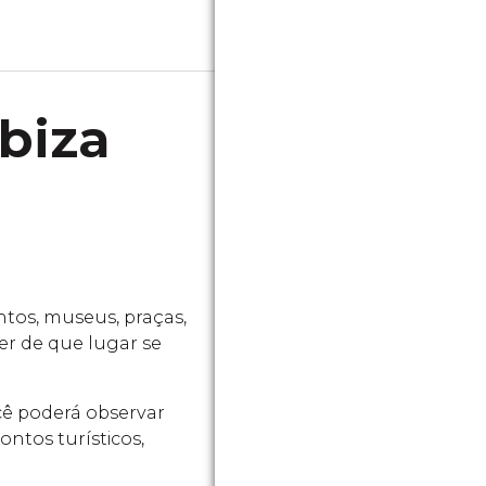
biza
tos, museus, praças,
ver de que lugar se
ocê poderá observar
ntos turísticos,