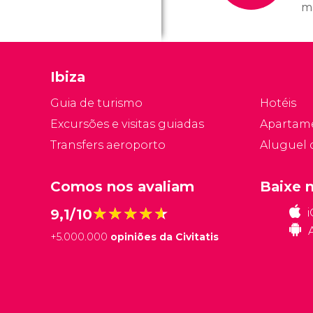
m
h
h
ho
Ibiza
ap
h
Guia de turismo
Hotéis
a
Excursões e visitas guiadas
Apartam
Transfers aeroporto
Aluguel 
Comos nos avaliam
Baixe 
★★★★★
★★★★★
9,1/10
+
5.000.000
opiniões da Civitatis