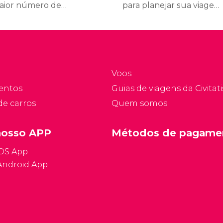
aior número de
para planejar sua viagem
ospedagens por
a Ibiza aqui. Embora não
abitante. Somando
seja de grande interesse
téis, pousadas e
para espanhóis, pode ser
artamentos turísticos,
muito útil para turistas
á bem mais de meio mil
internacionais. Descubra
Voos
comodações.
fatos interessantes
entos
Guias de viagens da Civitati
sobre Ibiza, como o
de carros
Quem somos
tempo, os preços e sua
história.
nosso APP
Métodos de pagame
iOS App
Android App