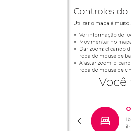
Controles do 
Utilizar o mapa é muito 
Ver informação do loc
Movimentar no mapa
Dar zoom: clicando 
roda do mouse de bai
Afastar zoom: clica
roda do mouse de cim
Você 
O
Ib
i