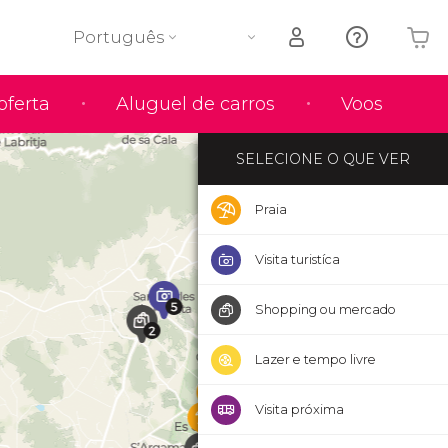
Português
O seu carrinho está vazio
oferta
Aluguel de carros
Voos
SELECIONE O QUE VER
Praia
Visita turistíca
Shopping ou mercado
Lazer e tempo livre
Visita próxima